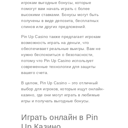
игрокам выгодные бонусы, которые
помогут вам начать играть с более
высокими ставками. Бонусы могут быть
получены в виде депозита, бесплатных
спинов или других предложений.
Pin Up Casino также предлагает игрокам
возможность играть на деньги, что
обеспечивает реальные выигры. Вам не
нужно беспокоиться о безопасности,
потому что Pin Up Casino использует
современные технологии для защиты
вашего счета.
В целом, Pin Up Casino – это отличный
выбор для игроков, которые ищут онлайн-
казино, где они могут играть в любимые
игры и получать выгодные бонусы.
Играть онлайн в Pin
Up Казино