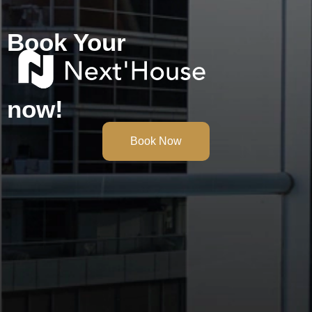
Book Your
now!
Book Now