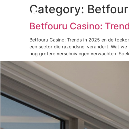
Category:
Betfour
HOSTELS
R
Betfouru Casino: Tren
Betfouru Casino: Trends in 2025 en de toeko
een sector die razendsnel verandert. Wat we
nog grotere verschuivingen verwachten. Spele